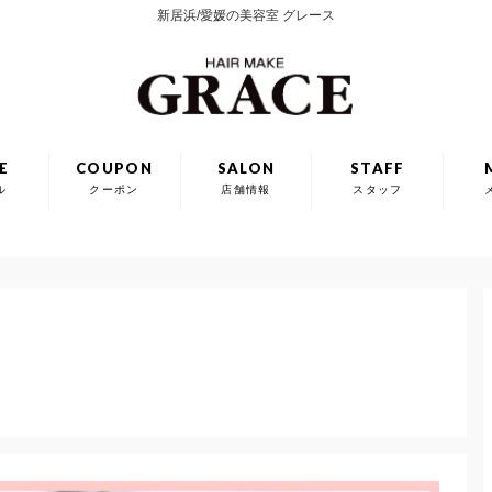
新居浜/愛媛の美容室 グレース
E
COUPON
SALON
STAFF
ル
クーポン
店舗情報
スタッフ