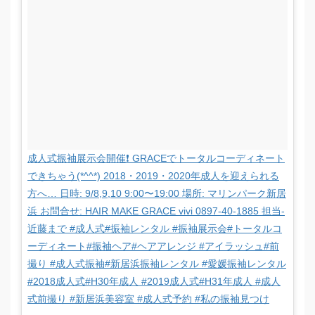
成人式振袖展示会開催❗️ GRACEでトータルコーディネート
できちゃう(*^^*) 2018・2019・2020年成人を迎えられる
方へ… 日時: 9/8,9,10 9:00〜19:00 場所: マリンパーク新居
浜 お問合せ: HAIR MAKE GRACE vivi 0897-40-1885 担当-
近藤まで #成人式#振袖レンタル #振袖展示会#トータルコ
ーディネート#振袖ヘア#ヘアアレンジ #アイラッシュ#前
撮り #成人式振袖#新居浜振袖レンタル #愛媛振袖レンタル
#2018成人式#H30年成人 #2019成人式#H31年成人 #成人
式前撮り #新居浜美容室 #成人式予約 #私の振袖見つけ