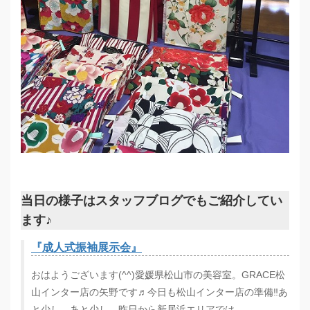
当日の様子はスタッフブログでもご紹介してい
ます♪
『成人式振袖展示会』
おはようございます(^^)愛媛県松山市の美容室。GRACE松
山インター店の矢野です♬今日も松山インター店の準備‼️あ
と少し、あと少し。昨日から新居浜エリアでは…