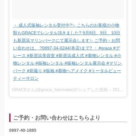
・ 成人式振袖レンタル受付中?✨ こちらのお客様の小物
類もGRACEでレンタル頂きました? 9月8日、9日、10日
も新居浜マリンパークにて展示会します✨ ご予約・お問
い合わせは、 ?0897-34-0244(本店)まで? ・ #grace #グ
レース #新居浜美容室 #新居浜成人式 #着物レンタル #小
物レンタル #振袖レンタル #振袖レンタル展示会 #マリン
パーク #前撮り #振袖 #着物ヘアメイク #トータルビュー
ティーサロン
GRACEさん(@grace_hairmake)がシェアした投稿 –
2017 8月 10 1:57午前 PDT
ご予約・お問い合わせはこちらより
0897‐40‐1885