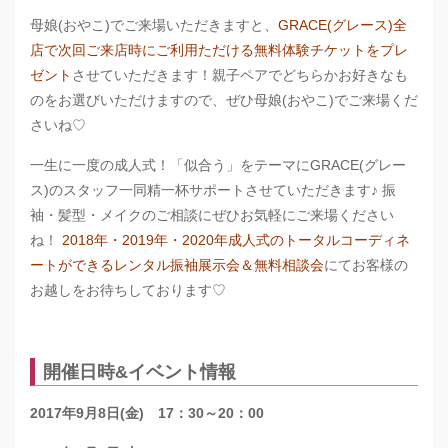
母娘(おやこ)でご来場いただきますと、
GRACE(グレース)全
店で次回ご来店時にご利用ただける無料体験チケットをプレ
ゼント
させていただきます！親子ペアでどちらかお好きなも
のをお選びいただけますので、ぜひ母娘(おやこ)でご来場くだ
さいね♡
一生に一度の成人式！「似合う」をテーマにGRACE(グレー
ス)のスタッフ一同精一杯サポートさせていただきます♪ 振
袖・髪型・メイクのご相談にぜひお気軽にご来場ください
ね！
2018年・2019年・2020年成人式のトータルコーディネ
ートができるレンタル振袖展示会＆無料相談会
にてお客様の
お越しをお待ちしております♡
開催日時&イベント情報
2017年9月8日(金) 17：30～20：00